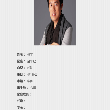
姓名 ：
张宇
星座 ：
金牛座
血型 ：
B型
生日 ：
4月30日
本籍 ：
中国
出生地 ：
台湾
家庭成员 ：
兴趣 ：
专长 ：